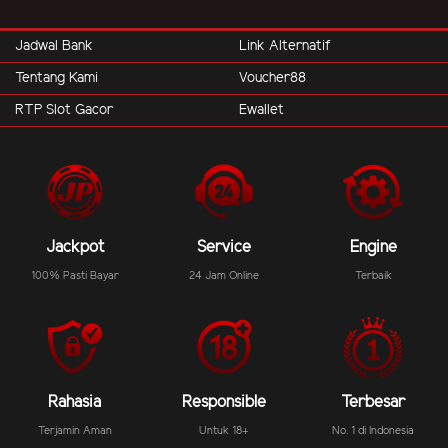
Jadwal Bank
Link Alternatif
Tentang Kami
Voucher88
RTP Slot Gacor
Ewallet
Jackpot
Service
Engine
100% Pasti Bayar
24 Jam Online
Terbaik
Rahasia
Responsible
Terbesar
Terjamin Aman
Untuk 18+
No. 1 di Indonesia