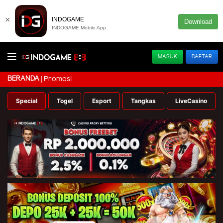
×
INDOGAME
Download
INDOGAME Mobile App
MASUK
DAFTAR
BERANDA
Promosi
Special
Togel
Esport
Tangkas
LiveCasino